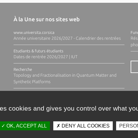
À la Une sur nos sites web
www.universita.corsica
Fund
Année universitaire 2026/2027 - Calendrier des rentrées
Rés
pho
Etudiants & futurs étudiants
Dates de rentrée 2026/2027 | IUT
Recherche
Topology and Fractionalisation in Quantum Matter and
Synthetic Platforms
ses cookies and gives you control over what you
OK, ACCEPT ALL
DENY ALL COOKIES
PERSO
Contacts
Plan d'accès
Espace 