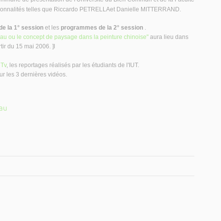
rsonnalités telles que Riccardo PETRELLAet Danielle MITTERRAND.
e la 1° session
et les
programmes de la 2° session
.
eau ou le concept de paysage dans la peinture chinoise"
aura lieu dans
ir du 15 mai 2006. ]l
Tv
, les reportages réalisés par les étudiants de l'IUT.
ur les 3 dernières vidéos.
Eau