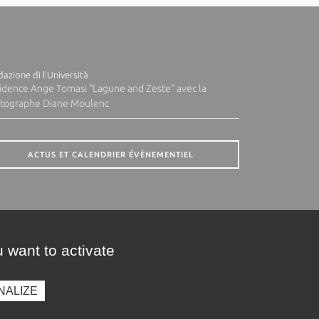
azione di l'Università
idence Ange Tomasi "Lagune and Zeste" avec la
tographe Diane Moulenc
ACTUS ET CALENDRIER ÉVÈNEMENTIEL
 want to activate
NALIZE
presse
Photothèque
Recrutement
Marchés publics