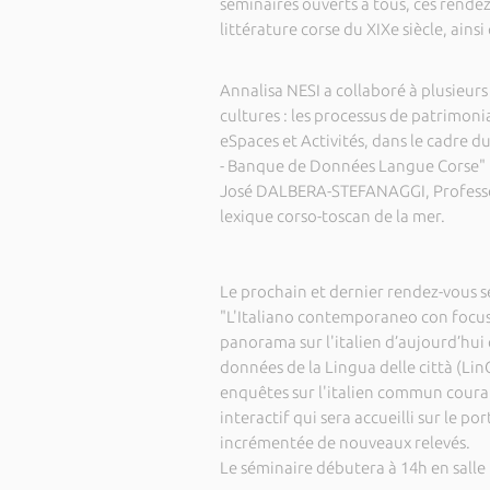
séminaires ouverts à tous, ces rendez-
littérature corse du XIXe siècle, ain
Annalisa NESI a collaboré à plusieurs
cultures : les processus de patrimonia
eSpaces et Activités, dans le cadre 
- Banque de Données Langue Corse" (b
José DALBERA-STEFANAGGI, Professeu
lexique corso-toscan de la mer.
Le prochain et dernier rendez-vous s
"L'Italiano contemporaneo con focus
panorama sur l'italien d’aujourd’hui 
données de la Lingua delle città (LinC
enquêtes sur l'italien commun couran
interactif qui sera accueilli sur le p
incrémentée de nouveaux relevés.
Le séminaire débutera à 14h en salle