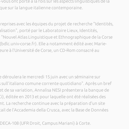
vous ont porté à la fois sur les aspects linguistiques de la
si que sur la langue italienne contemporaine.
 reprises avec les équipes du projet de recherche "Identités,
lisation", porté par le Laboratoire Lieux, Identités,
du "Nouvel Atlas Linguistique et Ethnographique de la Corse
dlc.univ-corse.fr). Elle a notamment édité avec Marie-
re à l’Université de Corse, un CD-Rom consacré au
e déroulera le mercredi 15 juin avec un séminaire sur
 sull'italiano comune corrente quotidiano". Après un bref
et de sa variation, Annalisa NESI présentera la banque de
i), éditée en 2013 et pour laquelle ont été réalisées des
t. La recherche continue avec la préparation d’un site
ortail de l'Accademia della Crusca, avec la Base de Données
 DECA-108 (UFR Droit, Campus Mariani) à Corte.