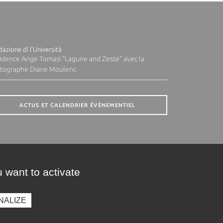
azione di l'Università
idence Ange Tomasi "Lagune and Zeste" avec la
tographe Diane Moulenc
ACTUS ET CALENDRIER ÉVÈNEMENTIEL
 want to activate
NALIZE
presse
Photothèque
Recrutement
Marchés publics