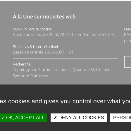
À la Une sur nos sites web
www.universita.corsica
Fund
Année universitaire 2026/2027 - Calendrier des rentrées
Rés
pho
Etudiants & futurs étudiants
Dates de rentrée 2026/2027 | IUT
Recherche
Topology and Fractionalisation in Quantum Matter and
Synthetic Platforms
ses cookies and gives you control over what you
OK, ACCEPT ALL
DENY ALL COOKIES
PERSO
Contacts
Plan d'accès
Espace 