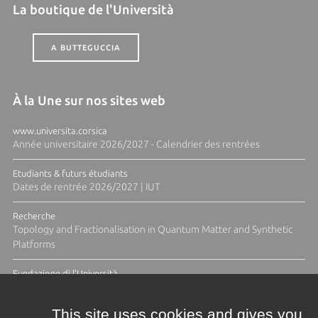
La boutique de l'Università
A BUTTEGUCCIA
À la Une sur nos sites web
www.universita.corsica
Année universitaire 2026/2027 - Calendrier des rentrées
Etudiants & futurs étudiants
Dates de rentrée 2026/2027 | IUT
Recherche
Topology and Fractionalisation in Quantum Matter and Synthetic
Platforms
Fundazione di l'Università
Résidence Ange Tomasi "Lagune and Zeste" avec la photographe
Diane Moulenc
This site uses cookies and gives you