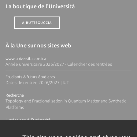
La boutique de l'Università
A BUTTEGUCCIA
À la Une sur nos sites web
www.universita.corsica
Année universitaire 2026/2027 - Calendrier des rentrées
Etudiants & futurs étudiants
Dates de rentrée 2026/2027 | IUT
Recherche
Topology and Fractionalisation in Quantum Matter and Synthetic
Platforms
Fundazione di l'Università
Résidence Ange Tomasi "Lagune and Zeste" avec la photographe
Diane Moulenc