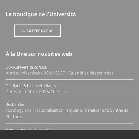
La boutique de l'Università
A BUTTEGUCCIA
À la Une sur nos sites web
www.universita.corsica
Année universitaire 2026/2027 - Calendrier des rentrées
Etudiants & futurs étudiants
Dates de rentrée 2026/2027 | IUT
Recherche
Topology and Fractionalisation in Quantum Matter and Synthetic
Platforms
Fundazione di l'Università
Résidence Ange Tomasi "Lagune and Zeste" avec la photographe