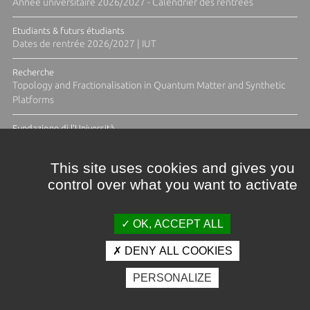
Année universitaire 2026/2027 - Calendrier des rentrées
Etudiants & futurs étudiants
Dates de rentrée 2026/2027 | IUT
Recherche
Topology and Fractionalisation in Quantum Matter and Synthetic
Platforms
Fundazione di l'Università
Résidence Ange Tomasi "Lagune and Zeste" avec la photographe
Diane Moulenc
This site uses cookies and gives you
control over what you want to activate
ACTUS ET CALENDRIER ÉVÈNEMENTIEL
OK, ACCEPT ALL
DENY ALL COOKIES
Crédits et mentions légales
PERSONALIZE
Contacts
Plan d'accès
Espace presse
Photothèque
Recrutement
Marchés publics