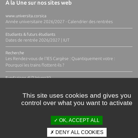
À la Une sur nos sites web
www.universita.corsica
Année universitaire 2026/2027 - Calendrier des rentrées
Etudiants & futurs étudiants
Dates de rentrée 2026/2027 | IUT
Recherche
Les Rendez-vous de l'IES Cargèse : Quantiquement votre :
Pourquoi les trains flottent-ils ?
Fundazione di l'Università
Résidence Ange Tomasi "Lagune and Zeste" avec la photographe
Diane Moulenc
This site uses cookies and gives you
control over what you want to activate
ACTUS ET CALENDRIER ÉVÈNEMENTIEL
OK, ACCEPT ALL
DENY ALL COOKIES