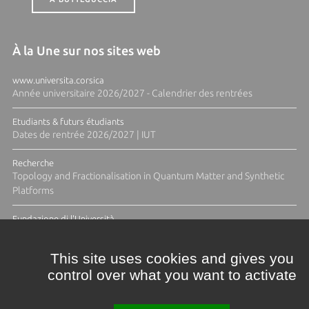
À la Une sur nos sites web
www.universita.corsica
Année universitaire 2026/2027 - Calendrier des rentrées
Etudiants & futurs étudiants
Dates de rentrée 2026/2027 | IUT
Recherche
Topology and Fractionalisation in Quantum Matter and Synthetic
Platforms
Fundazione di l'Università
Résidence Ange Tomasi "Lagune and Zeste" avec la photographe
Diane Moulenc
This site uses cookies and gives you
control over what you want to activate
ACTUS ET CALENDRIER ÉVÈNEMENTIEL