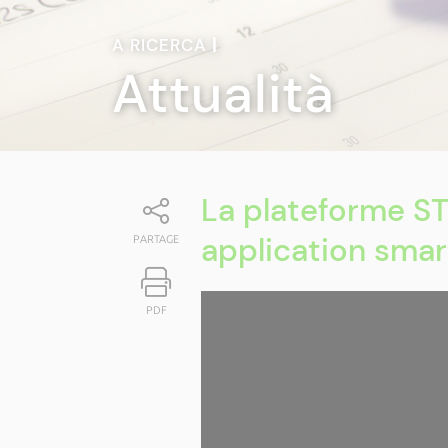
A RICERCA
|
Attualità
La plateforme S
application sma
PARTAGE
PDF