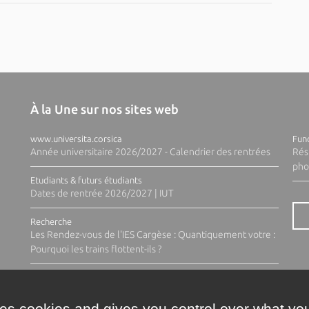
À la Une sur nos sites web
www.universita.corsica
Fund
Année universitaire 2026/2027 - Calendrier des rentrées
Rés
pho
Etudiants & futurs étudiants
Dates de rentrée 2026/2027 | IUT
Recherche
Les Rendez-vous de l'IES Cargèse : Quantiquement votre :
Pourquoi les trains flottent-ils ?
ses cookies and gives you control over what you