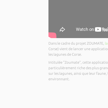
Dans le cadre du projet ZOUMATE,
l
Corse) vient de lancer une applicati
les lagunes de Corse.
Intitulée "Zoumate", cette applicat
particulièrement riche des plus grand
sur les lagunes, ainsi que leur faune
environnant.