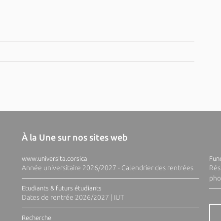
À la Une sur nos sites web
www.universita.corsica
Fund
Année universitaire 2026/2027 - Calendrier des rentrées
Rés
pho
Etudiants & futurs étudiants
Dates de rentrée 2026/2027 | IUT
Recherche