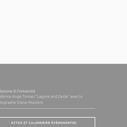
azione di l'Università
idence Ange Tomasi "Lagune and Zeste" avec la
tographe Diane Moulenc
ACTUS ET CALENDRIER ÉVÈNEMENTIEL