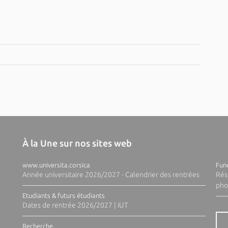
À la Une sur nos sites web
www.universita.corsica
Fund
Année universitaire 2026/2027 - Calendrier des rentrées
Rés
pho
Etudiants & futurs étudiants
Dates de rentrée 2026/2027 | IUT
Recherche