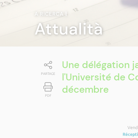
A RICERCA
|
Attualità
Une délégation j
l'Université de C
PARTAGE
décembre
PDF
Vend
Récepti