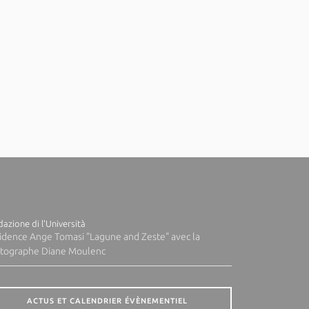
azione di l'Università
idence Ange Tomasi "Lagune and Zeste" avec la
tographe Diane Moulenc
ACTUS ET CALENDRIER ÉVÈNEMENTIEL