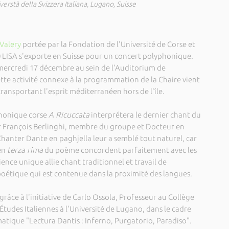
erstà della Svizzera Italiana, Lugano, Suisse
Valery
portée par la Fondation de l'Université de Corse et
 LISA s'exporte en Suisse pour un concert polyphonique.
 mercredi 17 décembre au sein de l'Auditorium de
 Cette activité connexe à la programmation de la Chaire vient
ransportant l'esprit méditerranéen hors de l'île.
phonique corse
A Ricuccata
interprétera le dernier chant du
r François Berlinghi, membre du groupe et Docteur en
Chanter Dante en paghjella leur a semblé tout naturel, car
 en
terza rima
du poème concordent parfaitement avec les
nce unique allie chant traditionnel et travail de
poétique qui est contenue dans la proximité des langues.
grâce à l'initiative de Carlo Ossola, Professeur au Collège
'Études Italiennes à l'Université de Lugano, dans le cadre
matique "Lectura Dantis : Inferno, Purgatorio, Paradiso".