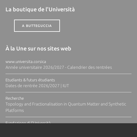
La boutique de l'Università
A BUTTEGUCCIA
À la Une sur nos sites web
www.universita.corsica
Année universitaire 2026/2027 - Calendrier des rentrées
Etudiants & futurs étudiants
Dates de rentrée 2026/2027 | IUT
Recherche
Topology and Fractionalisation in Quantum Matter and Synthetic
Platforms
Fundazione di l'Università
Résidence Ange Tomasi "Lagune and Zeste" avec la photographe
Diane Moulenc