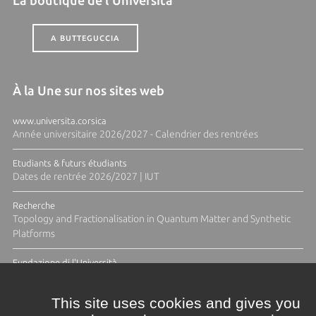
La boutique de l'Università
A BUTTEGUCCIA
À la Une sur nos sites web
www.universita.corsica
Année universitaire 2026/2027 - Calendrier des rentrées
Etudiants & futurs étudiants
Dates de rentrée 2026/2027 | IUT
Recherche
Topology and Fractionalisation in Quantum Matter and Synthetic
Platforms
Fundazione di l'Università
Résidence Ange Tomasi "Lagune and Zeste" avec la photographe
Diane Moulenc
This site uses cookies and gives you