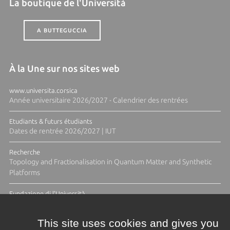
La boutique de l'Università
A BUTTEGUCCIA
À la Une sur nos sites web
www.universita.corsica
Année universitaire 2026/2027 - Calendrier des rentrées
Etudiants & futurs étudiants
Dates de rentrée 2026/2027 | IUT
Recherche
Topology and Fractionalisation in Quantum Matter and Synthetic
Platforms
Fundazione di l'Università
Résidence Ange Tomasi "Lagune and Zeste" avec la photographe
Diane Moulenc
This site uses cookies and gives you