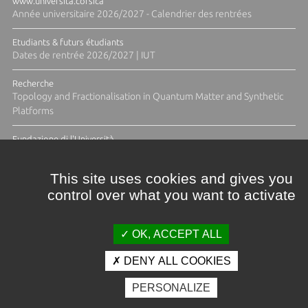
www.universita.corsica
Année universitaire 2026/2027 - Calendrier des rentrées
Etudiants & futurs étudiants
Dates de rentrée 2026/2027 | IUT
Recherche
Topology and Fractionalisation in Quantum Matter and Synthetic
Platforms
Fundazione di l'Università
Résidence Ange Tomasi "Lagune and Zeste" avec la photographe
Diane Moulenc
This site uses cookies and gives you
control over what you want to activate
ACTUS ET CALENDRIER ÉVÈNEMENTIEL
OK, ACCEPT ALL
DENY ALL COOKIES
Crédits et mentions légales
PERSONALIZE
Contacts
Plan d'accès
Espace presse
Photothèque
Recrutement
Marchés publics