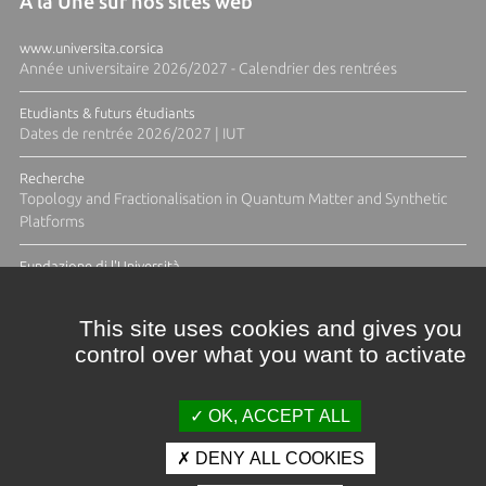
À la Une sur nos sites web
www.universita.corsica
Année universitaire 2026/2027 - Calendrier des rentrées
Etudiants & futurs étudiants
Dates de rentrée 2026/2027 | IUT
Recherche
Topology and Fractionalisation in Quantum Matter and Synthetic
Platforms
Fundazione di l'Università
Résidence Ange Tomasi "Lagune and Zeste" avec la photographe
Diane Moulenc
This site uses cookies and gives you
control over what you want to activate
ACTUS ET CALENDRIER ÉVÈNEMENTIEL
OK, ACCEPT ALL
DENY ALL COOKIES