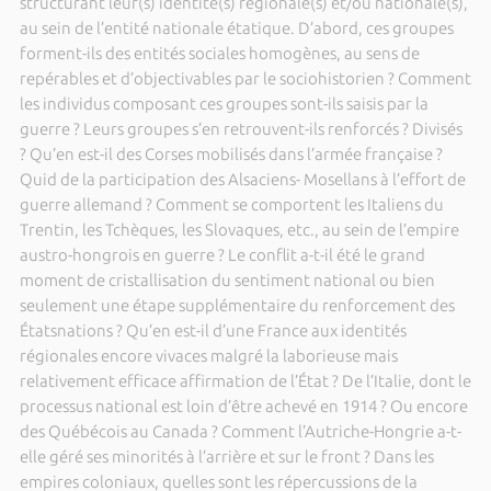
structurant leur(s) identité(s) régionale(s) et/ou nationale(s),
au sein de l’entité nationale étatique. D’abord, ces groupes
forment-ils des entités sociales homogènes, au sens de
repérables et d’objectivables par le sociohistorien ? Comment
les individus composant ces groupes sont-ils saisis par la
guerre ? Leurs groupes s’en retrouvent-ils renforcés ? Divisés
? Qu’en est-il des Corses mobilisés dans l’armée française ?
Quid de la participation des Alsaciens- Mosellans à l’effort de
guerre allemand ? Comment se comportent les Italiens du
Trentin, les Tchèques, les Slovaques, etc., au sein de l’empire
austro-hongrois en guerre ? Le conflit a-t-il été le grand
moment de cristallisation du sentiment national ou bien
seulement une étape supplémentaire du renforcement des
Étatsnations ? Qu’en est-il d’une France aux identités
régionales encore vivaces malgré la laborieuse mais
relativement efficace affirmation de l’État ? De l’Italie, dont le
processus national est loin d’être achevé en 1914 ? Ou encore
des Québécois au Canada ? Comment l’Autriche-Hongrie a-t-
elle géré ses minorités à l’arrière et sur le front ? Dans les
empires coloniaux, quelles sont les répercussions de la