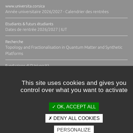
www.universita.corsica
Année universitaire 2026/2027 - Calendrier des rentrées
Etudiants & futurs étudiants
Dates de rentrée 2026/2027 | IUT
Recherche
Topology and Fractionalisation in Quantum Matter and Synthetic
Platforms
Fundazione di l'Università
Résidence Ange Tomasi "Lagune and Zeste" avec la photographe
Diane Moulenc
This site uses cookies and gives you
control over what you want to activate
ACTUS ET CALENDRIER ÉVÈNEMENTIEL
OK, ACCEPT ALL
DENY ALL COOKIES
Crédits et mentions légales
PERSONALIZE
Contacts
Plan d'accès
Espace presse
Photothèque