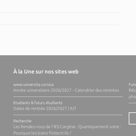
À la Une sur nos sites web
www.universita.corsica
Fund
Année universitaire 2026/2027 - Calendrier des rentrées
Rés
pho
Etudiants & futurs étudiants
Dates de rentrée 2026/2027 | IUT
Recherche
Les Rendez-vous de l'IES Cargèse : Quantiquement votre :
Pourquoi les trains flottent-ils ?