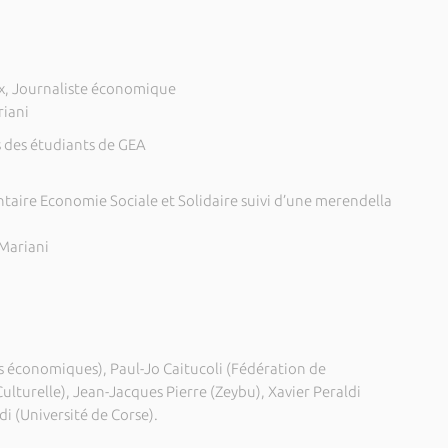
x, Journaliste économique
riani
és des étudiants de GEA
aire Economie Sociale et Solidaire suivi d’une merendella
 Mariani
s économiques), Paul-Jo Caitucoli (Fédération de
turelle), Jean-Jacques Pierre (Zeybu), Xavier Peraldi
i (Université de Corse).