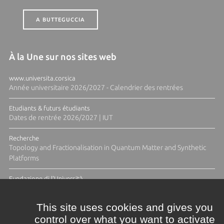
A BUTTEGUCCIA
À la Une sur nos sites web
www.universita.corsica
Année universitaire 2026/2027 - Calendrier des rentrées
Etudiants & futurs étudiants
Dates de rentrée 2026/2027 | IUT
Recherche
Topology and Fractionalisation in Quantum Matter and Synthetic
Platforms
Fundazione di l'Università
Résidence Ange Tomasi "Lagune and Zeste" avec la photographe
Diane Moulenc
This site uses cookies and gives you
control over what you want to activate