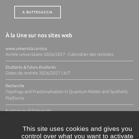
A BUTTEGUCCIA
À la Une sur nos sites web
www.universita.corsica
Année universitaire 2026/2027 - Calendrier des rentrées
Etudiants & futurs étudiants
Dates de rentrée 2026/2027 | IUT
Recherche
Topology and Fractionalisation in Quantum Matter and Synthetic
Platforms
Fundazione di l'Università
Résidence Ange Tomasi "Lagune and Zeste" avec la photographe
Diane Moulenc
This site uses cookies and gives you
control over what you want to activate