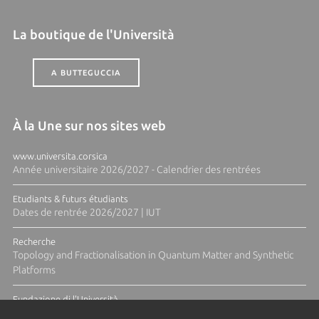
La boutique de l'Università
A BUTTEGUCCIA
À la Une sur nos sites web
www.universita.corsica
Année universitaire 2026/2027 - Calendrier des rentrées
Etudiants & futurs étudiants
Dates de rentrée 2026/2027 | IUT
Recherche
Topology and Fractionalisation in Quantum Matter and Synthetic
Platforms
Fundazione di l'Università
Résidence Ange Tomasi "Lagune and Zeste" avec la photographe