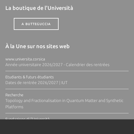
La boutique de l'Università
A BUTTEGUCCIA
À la Une sur nos sites web
www.universita.corsica
Année universitaire 2026/2027 - Calendrier des rentrées
Etudiants & futurs étudiants
Dates de rentrée 2026/2027 | IUT
Recherche
Topology and Fractionalisation in Quantum Matter and Synthetic
Platforms
Fundazione di l'Università
Résidence Ange Tomasi "Lagune and Zeste" avec la photographe
Diane Moulenc