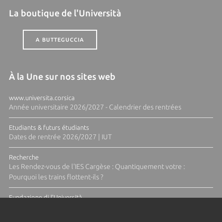
La boutique de l'Università
A BUTTEGUCCIA
À la Une sur nos sites web
www.universita.corsica
Année universitaire 2026/2027 - Calendrier des rentrées
Etudiants & futurs étudiants
Dates de rentrée 2026/2027 | IUT
Recherche
Les Rendez-vous de l'IES Cargèse : Quantiquement votre :
Pourquoi les trains flottent-ils ?
Fundazione di l'Università
Résidence Ange Tomasi "Lagune and Zeste" avec la photographe
Diane Moulenc