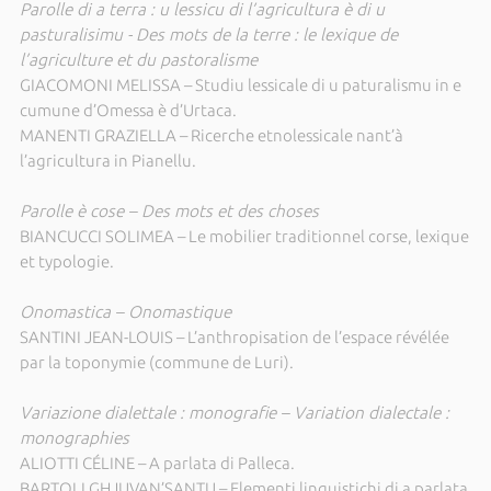
Parolle di a terra : u lessicu di l’agricultura è di u
pasturalisimu - Des mots de la terre : le lexique de
l’agriculture et du pastoralisme
GIACOMONI MELISSA – Studiu lessicale di u paturalismu in e
cumune d’Omessa è d’Urtaca.
MANENTI GRAZIELLA – Ricerche etnolessicale nant’à
l’agricultura in Pianellu.
Parolle è cose – Des mots et des choses
BIANCUCCI SOLIMEA – Le mobilier traditionnel corse, lexique
et typologie.
Onomastica – Onomastique
SANTINI JEAN-LOUIS – L’anthropisation de l’espace révélée
par la toponymie (commune de Luri).
Variazione dialettale : monografie – Variation dialectale :
monographies
ALIOTTI CÉLINE – A parlata di Palleca.
BARTOLI GHJUVAN’SANTU – Elementi linguistichi di a parlata