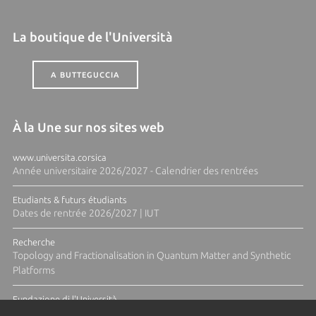
La boutique de l'Università
A BUTTEGUCCIA
À la Une sur nos sites web
www.universita.corsica
Année universitaire 2026/2027 - Calendrier des rentrées
Etudiants & futurs étudiants
Dates de rentrée 2026/2027 | IUT
Recherche
Topology and Fractionalisation in Quantum Matter and Synthetic
Platforms
Fundazione di l'Università
Résidence Ange Tomasi "Lagune and Zeste" avec la photographe