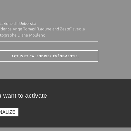
azione di l'Università
idence Ange Tomasi "Lagune and Zeste" avec la
tographe Diane Moulenc
ACTUS ET CALENDRIER ÉVÈNEMENTIEL
 want to activate
NALIZE
presse
Photothèque
Recrutement
Marchés publics