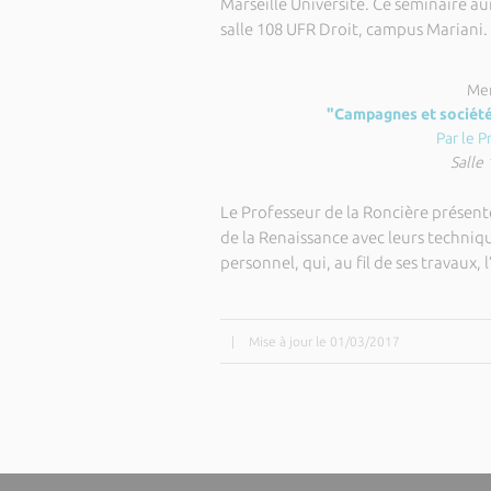
Marseille Université. Ce séminaire au
salle 108 UFR Droit, campus Mariani.
Mer
"Campagnes et société
Par le P
Salle
Le Professeur de la Roncière présente
de la Renaissance avec leurs technique
personnel, qui, au fil de ses travaux,
|
Mise à jour le 01/03/2017