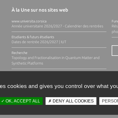
À la Une sur nos sites web
www.universita.corsica
Fund
Année universitaire 2026/2027 - Calendrier des rentrées
Rés
pho
Etudiants & futurs étudiants
Dates de rentrée 2026/2027 | IUT
Recherche
Topology and Fractionalisation in Quantum Matter and
Synthetic Platforms
ses cookies and gives you control over what you
OK, ACCEPT ALL
DENY ALL COOKIES
PERSO
Contacts
Plan d'accès
Espace 