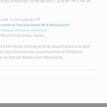
ra lieu le mercredi 15 mai de 10h à 12h et de 14h à 16h, en
credi 15 mai à partir de 10h
 rurale en Toscane autour de la Renaissance"
rofesseur Charles de la Roncière
 108 UFR Droit, campus Mariani
ra à la fois les campagnes et les paysans toscans au seuil
s, leurs liens sociaux, leurs croyances et l’itinéraire
 l’a conduit par étapes à leur découverte.