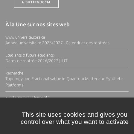
A BUTTEGUCCIA
À la Une sur nos sites web
www.universita.corsica
Année universitaire 2026/2027 - Calendrier des rentrées
Etudiants & futurs étudiants
Dates de rentrée 2026/2027 | IUT
Recherche
Topology and Fractionalisation in Quantum Matter and Synthetic
Platforms
Fundazione di l'Università
Résidence Ange Tomasi "Lagune and Zeste" avec la photographe
Diane Moulenc
This site uses cookies and gives you
control over what you want to activate
ACTUS ET CALENDRIER ÉVÈNEMENTIEL