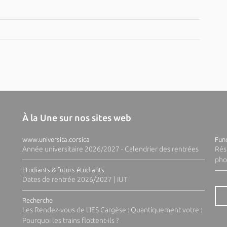
À la Une sur nos sites web
www.universita.corsica
Fund
Année universitaire 2026/2027 - Calendrier des rentrées
Rés
pho
Etudiants & futurs étudiants
Dates de rentrée 2026/2027 | IUT
Recherche
Les Rendez-vous de l'IES Cargèse : Quantiquement votre :
Pourquoi les trains flottent-ils ?