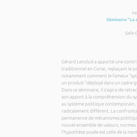
Ve
Séminaire "La 
Salle 
Gérard Lenclud a apporté une contri
traditionnel en Corse, replaçant le 
notamment comment le fameux "systèm
un produit "déployé dans un cadre gé
Dans ce séminaire, il s’agira de retra
son apport à la compréhension du sys
au système politique contemporain, re
radicalement différent. La confrontat
permanence de mécanismes politiques 
nouvel ensemble de valeurs, normes et
l’hypothèse posée est celle de la nor