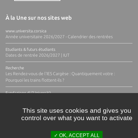
À la Une sur nos sites web
www.universita.corsica
Année universitaire 2026/2027 - Calendrier des rentrées
Etudiants & futurs étudiants
Dates de rentrée 2026/2027 | IUT
Recherche
Les Rendez-vous de l'IES Cargèse : Quantiquement votre :
Pourquoi les trains flottent-ils ?
Fundazione di l'Università
Résidence Ange Tomasi "Lagune and Zeste" avec la photographe
Diane Moulenc
This site uses cookies and gives you
control over what you want to activate
ACTUS ET CALENDRIER ÉVÈNEMENTIEL
OK, ACCEPT ALL