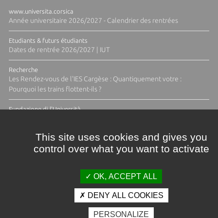
www.universita.corsica
Année universitaire 2026/2027 - Calendrier des rentrées
Etudiants & futurs étudiants
Dates de rentrée 2026/2027 | IUT
Recherche
Les Rendez-vous de l'IES Cargèse : Quantiquement votre :
Pourquoi les trains flottent-ils ?
Fundazione di l'Università
Résidence Ange Tomasi "Lagune and Zeste" avec la photographe
Diane Moulenc
This site uses cookies and gives you
control over what you want to activate
ACTUS ET CALENDRIER ÉVÈNEMENTIEL
OK, ACCEPT ALL
DENY ALL COOKIES
Crédits et mentions légales
PERSONALIZE