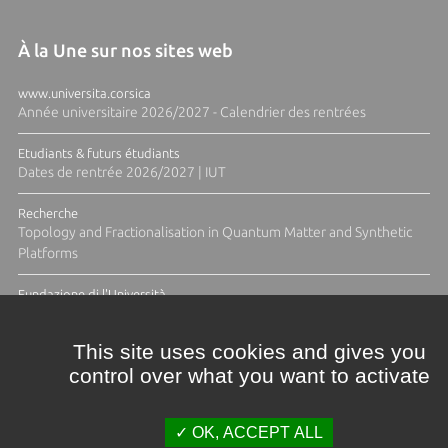
À la Une sur nos sites web
www.universita.corsica
Année universitaire 2026/2027 - Calendrier des rentrées
Etudiants & futurs étudiants
Dates de rentrée 2026/2027 | IUT
Recherche
Topology and Fractionalisation in Quantum Matter and Synthetic
Platforms
Fundazione di l'Università
Résidence Ange Tomasi "Lagune and Zeste" avec la photographe
Diane Moulenc
This site uses cookies and gives you
control over what you want to activate
ACTUS ET CALENDRIER ÉVÈNEMENTIEL
OK, ACCEPT ALL