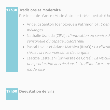
17h30
Traditions et modernité
Président de séance : Marie-Antoinette Maupertuis (Uni
Angelica Santori (oenologue à Patrimonio) :
L’oen
mélanges
Nathalie Uscidda (CRVI) :
L'innovation au service de
sensorielle du cépage Sciaccarellu
Pascal Laville et Ariane Mathieu (INAO) :
La viticu
siècle : la reconnaissance de l'origine
Laetizia Castellani (Université de Corse) :
La viticu
une production ancrée dans la tradition face aux
modernité
19h00
Dégustation de vins