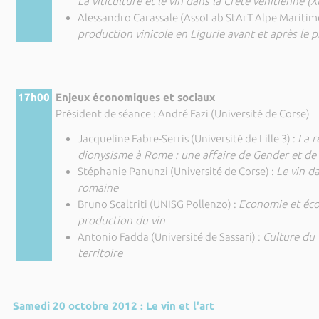
La viticulture et le vin dans la Crète vénitienne (XI
Alessandro Carassale (AssoLab StArT Alpe Maritime
production vinicole en Ligurie avant et après le p
17h00
Enjeux économiques et sociaux
Président de séance : André Fazi (Université de Corse)
Jacqueline Fabre-Serris (Université de Lille 3) :
La r
dionysisme à Rome : une affaire de Gender et de 
Stéphanie Panunzi (Université de Corse) :
Le vin d
romaine
Bruno Scaltriti (UNISG Pollenzo) :
Economie et éco
production du vin
Antonio Fadda (Université de Sassari) :
Culture du 
territoire
Samedi 20 octobre 2012 : Le vin et l'art