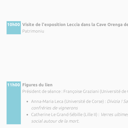
10h00
Visite de l'exposition Leccia dans la Cave Orenga d
Patrimoniu
11h00
Figures du lien
Président de séance : Françoise Graziani (Université de
Anna-Maria Leca (Université de Corse) :
Divizia ! S
confréries de vignerons
Catherine Le Grand-Sébille (Lille II) :
Verres ultimes
social autour de la mort.