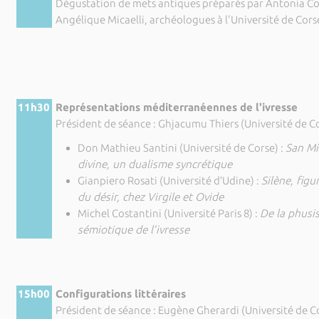
Dégustation de mets antiques préparés par Antonia Co
Angélique Micaelli, archéologues à l'Université de Cors
11h30
Représentations méditerranéennes de l'ivresse
Président de séance : Ghjacumu Thiers (Université de C
Don Mathieu Santini (Université de Corse) :
San Mic
divine, un dualisme syncrétique
Gianpiero Rosati (Université d’Udine) :
Silène, figu
du désir, chez Virgile et Ovide
Michel Costantini (Université Paris 8) :
De la phusis
sémiotique de l’ivresse
15h00
Configurations littéraires
Président de séance : Eugène Gherardi (Université de C