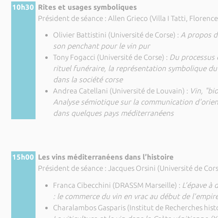
10h30
Rites et usages symboliques
Président de séance : Allen Grieco (Villa I Tatti, Florence
Olivier Battistini (Université de Corse) :
A propos d
son penchant pour le vin pur
Tony Fogacci (Université de Corse) :
Du processus d
rituel funéraire, la représentation symbolique du 
dans la société corse
Andrea Catellani (Université de Louvain) :
Vin, "bi
Analyse sémiotique sur la communication d'orien
dans quelques pays méditerranéens
15h00
Les vins méditerranéens dans l’histoire
Président de séance : Jacques Orsini (Université de Cor
Franca Cibecchini (DRASSM Marseille) :
L’épave à d
: le commerce du vin en vrac au début de l’empir
Charalambos Gasparis (Institut de Recherches histo