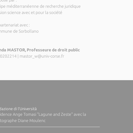
posé par :
ipe méditerranéenne de recherche juridique
ion science avec et pour la société
artenariat avec :
mune de Sorbollano
da MASTOR, Professeure de droit public
0202214
|
mastor_w@univ-corse.fr
azione di l'Università
idence Ange Tomasi "Lagune and Zeste" avec la
tographe Diane Moulenc