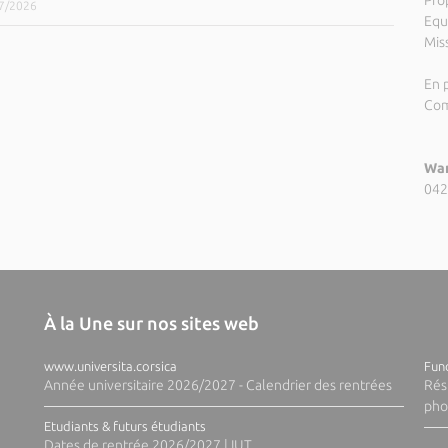
Pro
07/2026
Equ
Miss
En p
Com
Wan
042
À la Une sur nos sites web
www.universita.corsica
Fund
Année universitaire 2026/2027 - Calendrier des rentrées
Rés
pho
Etudiants & futurs étudiants
Dates de rentrée 2026/2027 | IUT