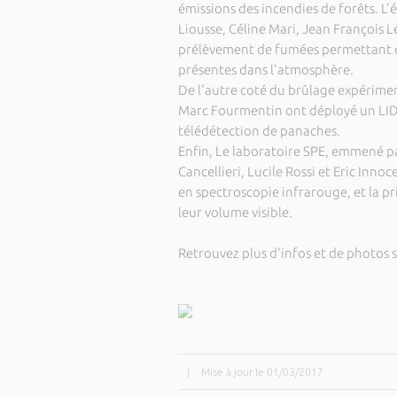
émissions des incendies de forêts. L
Liousse, Céline Mari, Jean François L
prélèvement de fumées permettant de 
présentes dans l'atmosphère.
De l'autre coté du brûlage expérime
Marc Fourmentin ont déployé un LID
télédétection de panaches.
Enfin, Le laboratoire SPE, emmené pa
Cancellieri, Lucile Rossi et Eric Inno
en spectroscopie infrarouge, et la p
leur volume visible.
Retrouvez plus d'infos et de photos s
|
Mise à jour le 01/03/2017