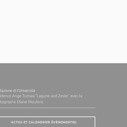
azione di l'Università
idence Ange Tomasi "Lagune and Zeste" avec la
tographe Diane Moulenc
ACTUS ET CALENDRIER ÉVÈNEMENTIEL