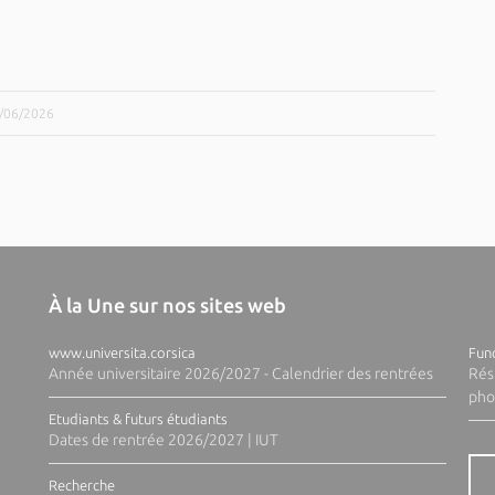
9/06/2026
À la Une sur nos sites web
www.universita.corsica
Fund
Année universitaire 2026/2027 - Calendrier des rentrées
Rés
pho
Etudiants & futurs étudiants
Dates de rentrée 2026/2027 | IUT
Recherche