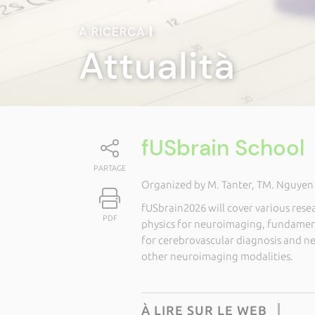
A RICERCA
|
Attualità
fUSbrain School
PARTAGE
Organized by M. Tanter, TM. Nguyen
fUSbrain2026 will cover various rese
PDF
physics for neuroimaging, fundamenta
for cerebrovascular diagnosis and n
other neuroimaging modalities.
À LIRE SUR LE WEB