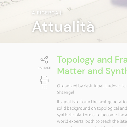
A RICERCA
|
Attualità
Topology and Fra
Matter and Synth
PARTAGE
Organized by Yasir Iqbal, Ludovic Ja
PDF
Shtengel
Its goal is to form the next generati
solid background on topological a
synthetic platforms, to become the ac
world experts, both to teach the late