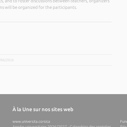
, and to foster discussions between teachers, organizers
s will be organized for the participants.
9/06/2026
À la Une sur nos sites web
www.universita.corsica
Fund
Année universitaire 2026/2027 - Calendrier des rentrées
Rés