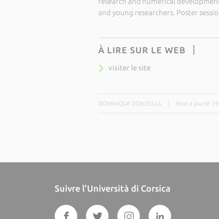
research and numerical developments
and young researchers. Poster session
À LIRE SUR LE WEB
visiter le site
DOMINIQUE DONZELLA
|
Mise à jour le 1
Suivre l'Università di Corsica