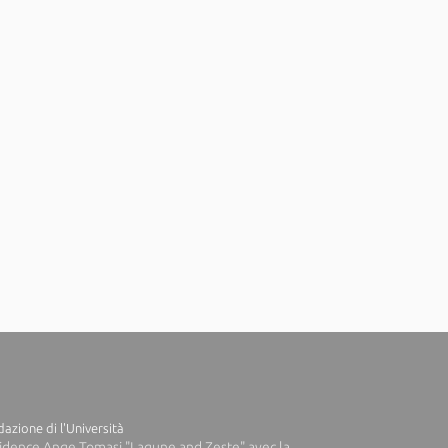
azione di l'Università
idence Ange Tomasi "Lagune and Zeste" avec la