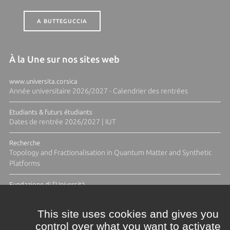
A BUTTEGUCCIA
À la Une sur nos sites web
www.universita.corsica
Année universitaire 2026/2027 - Calendrier des rentrées
Etudiants & futurs étudiants
Dates de rentrée 2026/2027 | IUT
Recherche
Topology and Fractionalisation in Quantum Matter and Synthetic
Platforms
Fundazione di l'Università
Résidence Ange Tomasi "Lagune and Zeste" avec la photographe
Diane Moulenc
This site uses cookies and gives you
control over what you want to activate