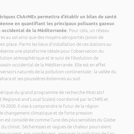
iques ChArMEx permettra d’établir un bilan de santé
éenne en quantifiant les principaux polluants gazeux
in occidental de la Méditerranée
. Pour cela, un réseau
es au sol ainsi que des moyens aéroportés (avion de
n place. Parmi les lieux d’installation de ces stations au
représente une plateforme idéale pour l’observation du
lution atmosphérique et le suivi de l’évolution de
sin occidental de la Méditerranée. Elle est en effet
versoirs naturels de la pollution continentale : la vallée du
Sahara et ses poussières éoliennes au sud.
hérique du grand programme de recherche Mistrals1
t Regional and Local Scales) coordonné par le CNRS et
010-2020. Il vise à comprendre le futur de la région
e changement climatique et de forte pression
on est considérée comme l’une des plus sensibles du Globe
u climat. Sécheresses et vagues de chaleur pourraient
 pourraient, par conséquent, aggraver la pollution de l’air.