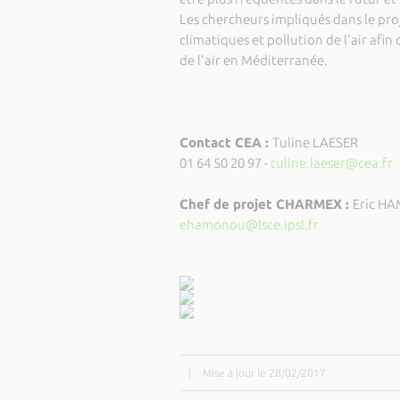
Les chercheurs impliqués dans le proj
climatiques et pollution de l'air afi
de l'air en Méditerranée.
Contact CEA :
Tuline LAESER
01 64 50 20 97 -
tuline.laeser@cea.fr
Chef de projet CHARMEX :
Eric H
ehamonou@lsce.ipsl.fr
|
Mise à jour le 28/02/2017