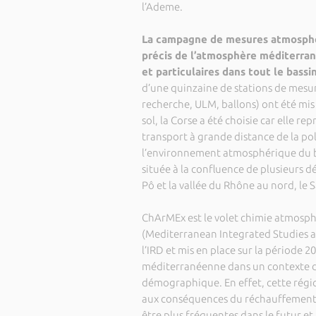
l’Ademe.
La campagne de mesures atmosphér
précis de l’atmosphère méditerran
et particulaires dans tout le bass
d’une quinzaine de stations de mesur
recherche, ULM, ballons) ont été mis e
sol, la Corse a été choisie car elle 
transport à grande distance de la pol
l’environnement atmosphérique du bas
située à la confluence de plusieurs dé
Pô et la vallée du Rhône au nord, le 
ChArMEx est le volet chimie atmosp
(Mediterranean Integrated Studies a
l’IRD et mis en place sur la période 2
méditerranéenne dans un contexte d
démographique. En effet, cette régi
aux conséquences du réchauffement d
être plus fréquentes dans le futur et