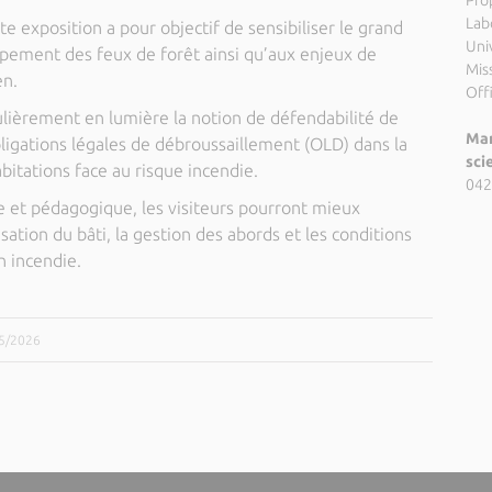
Pro
Lab
tte exposition a pour objectif de sensibiliser le grand
Uni
ement des feux de forêt ainsi qu’aux enjeux de
Miss
en.
Off
ulièrement en lumière la notion de défendabilité de
Mar
Obligations légales de débroussaillement (OLD) dans la
sci
abitations face au risque incendie.
042
e et pédagogique, les visiteurs pourront mieux
sation du bâti, la gestion des abords et les conditions
n incendie.
05/2026