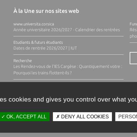
À la Une sur nos sites web
www.universita.corsica
Fund
Année universitaire 2026/2027 - Calendrier des rentrées
Rés
pho
Etudiants & futurs étudiants
Dates de rentrée 2026/2027 | IUT
Recherche
Les Rendez-vous de l'IES Cargèse : Quantiquement votre :
Pourquoi les trains flottent-ils ?
ses cookies and gives you control over what you
OK, ACCEPT ALL
DENY ALL COOKIES
PERSO
Contacts
Plan d'accès
Espace 