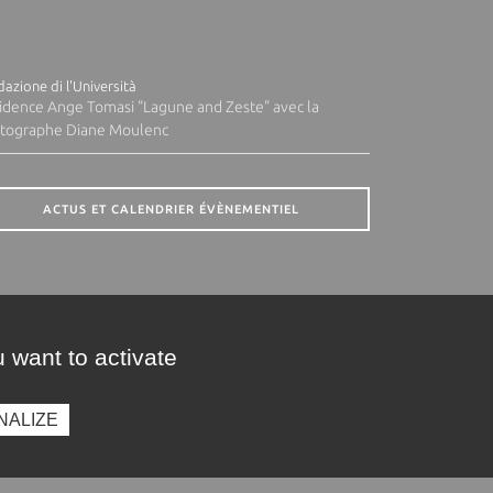
azione di l'Università
idence Ange Tomasi "Lagune and Zeste" avec la
tographe Diane Moulenc
ACTUS ET CALENDRIER ÉVÈNEMENTIEL
 want to activate
NALIZE
presse
Photothèque
Recrutement
Marchés publics