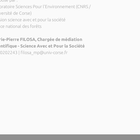
posé par :
oratoire Sciences Pour l'Environnement (CNRS /
versité de Corse)
ion science avec et pour la société
ice national des forêts
ie-Pierre FILOSA, Chargée de médiation
entifique - Science Avec et Pour la Société
0202243
|
filosa_mp@univ-corse.fr