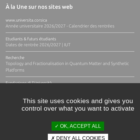
À la Une sur nos sites web
www.universita.corsica
Année universitaire 2026/2027 - Calendrier des rentrées
Etudiants & futurs étudiants
Dates de rentrée 2026/2027 | IUT
Recherche
Topology and Fractionalisation in Quantum Matter and Synthetic
Platforms
Fundazione di l'Università
Résidence Ange Tomasi "Lagune and Zeste" avec la photographe
Diane Moulenc
This site uses cookies and gives you
control over what you want to activate
ACTUS ET CALENDRIER ÉVÈNEMENTIEL
OK, ACCEPT ALL
DENY ALL COOKIES