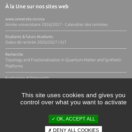
À la Une sur nos sites web
www.universita.corsica
Année universitaire 2026/2027 - Calendrier des rentrées
Etudiants & futurs étudiants
Dates de rentrée 2026/2027 | IUT
Recherche
Topology and Fractionalisation in Quantum Matter and Synthetic
Platforms
Fundazione di l'Università
Résidence Ange Tomasi "Lagune and Zeste" avec la photographe
Diane Moulenc
This site uses cookies and gives you
control over what you want to activate
ACTUS ET CALENDRIER ÉVÈNEMENTIEL
OK, ACCEPT ALL
DENY ALL COOKIES