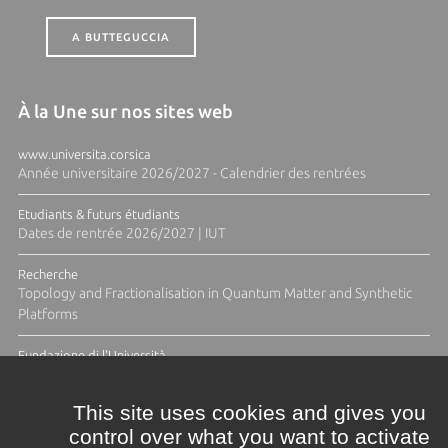
A BUTTEGUCCIA
À la Une sur nos sites web
www.universita.corsica
Année universitaire 2026/2027 - Calendrier des rentrées
Etudiants & futurs étudiants
Dates de rentrée 2026/2027 | IUT
Recherche
Topology and Fractionalisation in Quantum Matter and Synthetic
Platforms
Fundazione di l'Università
Résidence Ange Tomasi "Lagune and Zeste" avec la photographe
Diane Moulenc
This site uses cookies and gives you
control over what you want to activate