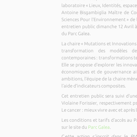
laboratoire « Lieux, Identités, espace
Antoine Bisgambiglia Maître de Co
Sciences Pour l’Environnement » de 
entretien public dimanche 12 Avril 
du Parc Galea.
La chaire « Mutations et Innovations T
transformation des modèles d
contemporaines : transformations t
Elle se propose d’explorer les inno
économiques et de gouvernance ainsi
ambitions, l’équipe de la chaire mène
l’aide d’indicateurs composites.
Cet entretien public sera suivi d’u
Violaine Forissier, respectivement 
Le cancer : mieux vivre avec et après l
Les conditions et tarifs d’accès au
sur le site du
Parc Galea
.
C
ette action s’inscrit dans le P