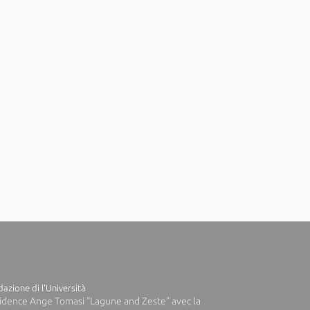
azione di l'Università
idence Ange Tomasi "Lagune and Zeste" avec la