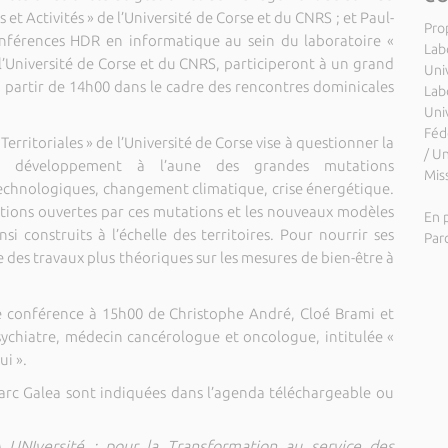
s et Activités » de l’Université de Corse et du CNRS ; et Paul-
Pro
nférences HDR en informatique au sein du laboratoire «
Labo
l’Université de Corse et du CNRS, participeront à un grand
Uni
à partir de 14h00 dans le cadre des rencontres dominicales
Lab
Uni
Féd
erritoriales » de l’Université de Corse vise à questionner la
/ U
e développement à l’aune des grandes mutations
Miss
echnologiques, changement climatique, crise énergétique.
vations ouvertes par ces mutations et les nouveaux modèles
En p
 construits à l’échelle des territoires. Pour nourrir ses
Par
 des travaux plus théoriques sur les mesures de bien-être à
ne conférence à 15h00 de Christophe André, Cloé Brami et
psychiatre, médecin cancérologue et oncologue, intitulée «
ui ».
 Parc Galea sont indiquées dans l’agenda téléchargeable ou
IA UNIversité : pour la Transformation au service des