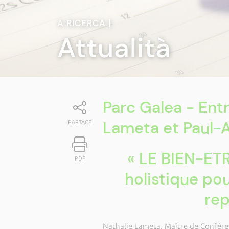
A RICERCA
|
Attualità
Parc Galea - Ent
Lameta et Paul-A
PARTAGE
« LE BIEN-ET
PDF
holistique pou
rep
Nathalie Lameta, Maître de Confére