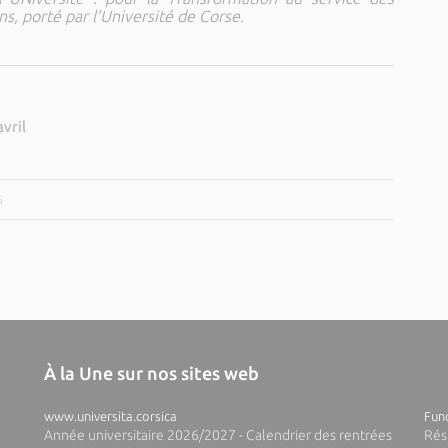
ns, porté par l’Université de Corse.
vril
6
À la Une sur nos sites web
www.universita.corsica
Fund
Année universitaire 2026/2027 - Calendrier des rentrées
Rés