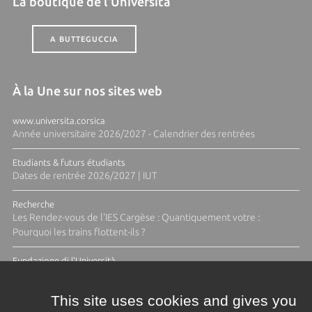
La boutique de l'Università
A BUTTEGUCCIA
À la Une sur nos sites web
www.universita.corsica
Année universitaire 2026/2027 - Calendrier des rentrées
Etudiants & futurs étudiants
Dates de rentrée 2026/2027 | IUT
Recherche
Les Rendez-vous de l'IES Cargèse : Quantiquement votre :
Pourquoi les trains flottent-ils ?
Fundazione di l'Università
Résidence Ange Tomasi "Lagune and Zeste" avec la photographe
Diane Moulenc
This site uses cookies and gives you