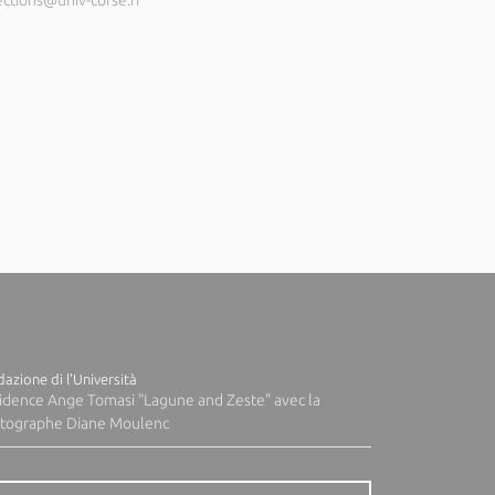
ections@univ-corse.fr
azione di l'Università
idence Ange Tomasi "Lagune and Zeste" avec la
tographe Diane Moulenc