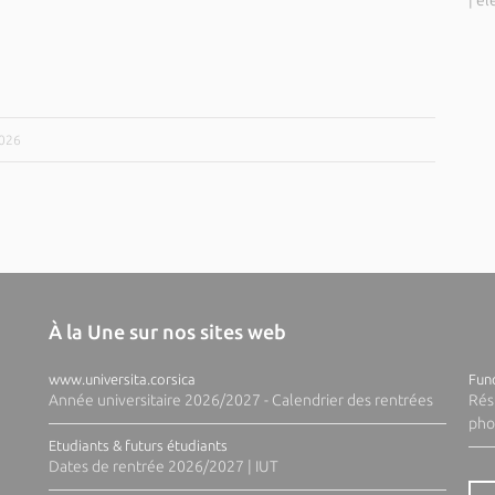
|
el
2026
À la Une sur nos sites web
www.universita.corsica
Fund
Année universitaire 2026/2027 - Calendrier des rentrées
Rés
pho
Etudiants & futurs étudiants
Dates de rentrée 2026/2027 | IUT