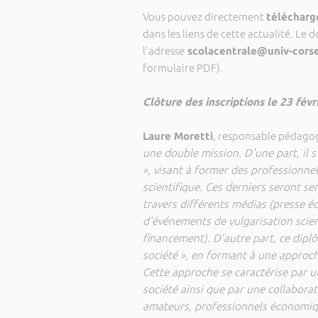
Vous pouvez directement
télécharg
dans les liens de cette actualité. Le 
l'adresse
scolacentrale@univ-corse
formulaire PDF).
Clôture des inscriptions le 23 févr
Laure Moretti
, responsable pédagog
une double mission. D'une part, il s'
», visant à former des professionnel
scientifique. Ces derniers seront sen
travers différents médias (presse écr
d'événements de vulgarisation scien
financement). D’autre part, ce dipl
société », en formant à une approche
Cette approche se caractérise par un
société ainsi que par une collaborati
amateurs, professionnels économiqu