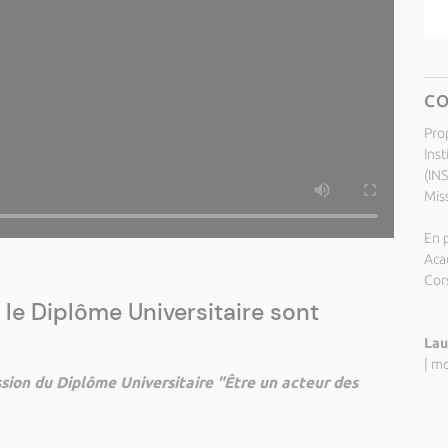
C
Pro
Inst
(IN
Miss
En p
Aca
Cor
le Diplôme Universitaire sont
Lau
|
mo
ssion du Diplôme Universitaire "Être un acteur des