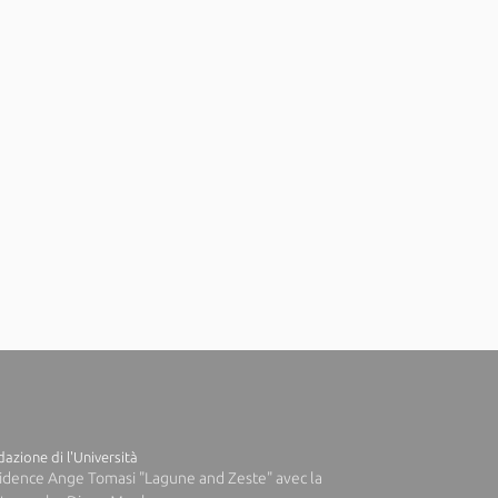
azione di l'Università
idence Ange Tomasi "Lagune and Zeste" avec la