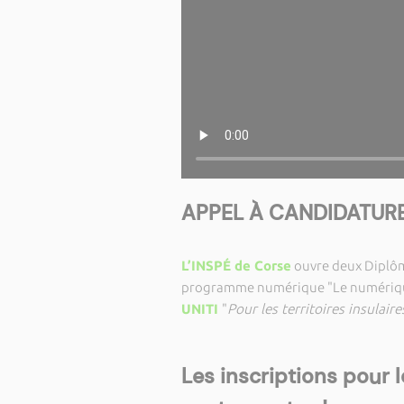
APPEL À CANDIDATUR
L’INSPÉ de Corse
ouvre deux Diplôme
programme numérique "Le numérique
UNITI
"
Pour les territoires insulai
Les inscriptions pour 