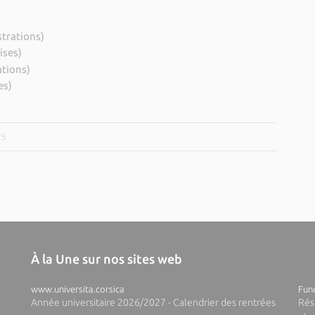
strations)
ises)
ations)
es)
25
À la Une sur nos sites web
www.universita.corsica
Fund
Année universitaire 2026/2027 - Calendrier des rentrées
Rés