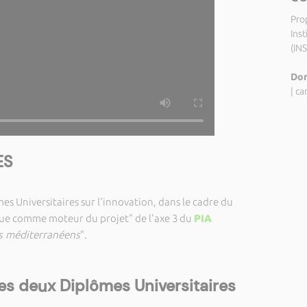
Pro
Inst
(IN
Dom
|
ca
ES
s Universitaires sur l'innovation, dans le cadre du
 comme moteur du projet" de l'axe 3 du
PIA
res méditerranéens
".
les deux Diplômes Universitaires