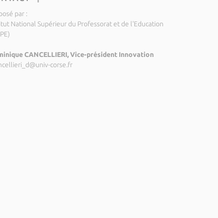
posé par :
itut National Supérieur du Professorat et de l'Education
SPE)
inique CANCELLIERI, Vice-président Innovation
ncellieri_d@univ-corse.fr