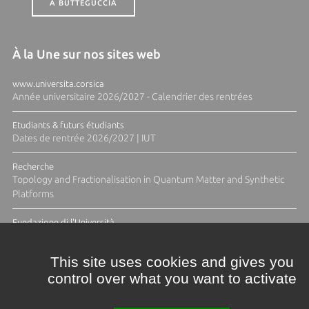
A BUTTEGUCCIA
À la Une sur nos sites web
www.universita.corsica
Année universitaire 2026/2027 - Calendrier des rentrées
Etudiants & futurs étudiants
Dates de rentrée 2026/2027 | IUT
Recherche
Topology and Fractionalisation in Quantum Matter and Synthetic
Platforms
Fundazione di l'Università
Résidence Ange Tomasi "Lagune and Zeste" avec la photographe
Diane Moulenc
This site uses cookies and gives you
control over what you want to activate
ACTUS ET CALENDRIER ÉVÈNEMENTIEL