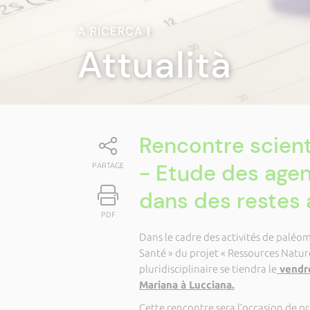
A RICERCA
|
Attualità
Rencontre scient
- Etude des agen
PARTAGE
dans des restes 
PDF
Dans le cadre des activités de paléo
Santé » du projet « Ressources Natur
pluridisciplinaire se tiendra le
vendre
Mariana à Lucciana.
Cette rencontre sera l’occasion de p