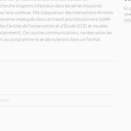
herche d’agents infectieux dans les séries insulaires
En p
ur la brucellose. Elle s’appuie sur des interactions étroites
UMR
rtenaires impliqués dans ce travail pluridisciplinaire (UMR
d’É
des Centres de Conservation et d’Étude (CCE) et musées
notamment). De courtes communications, variées selon les
ment au programme et se dérouleront dans un format
1/2025