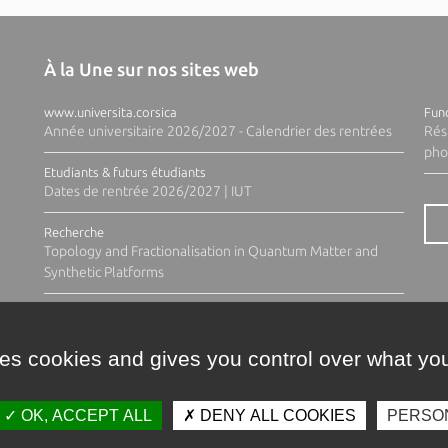
À la Une sur nos sites web
www.universita.corsica
Fund
Année universitaire 2026/2027 - Calendrier des rentrées
Rés
pho
Etudiants & futurs étudiants
Dates de rentrée 2026/2027 | IUT
Recherche
Topology and Fractionalisation in Quantum Matter and
Synthetic Platforms
ses cookies and gives you control over what you
OK, ACCEPT ALL
DENY ALL COOKIES
PERSO
Contacts
Plan d'accès
Espace 