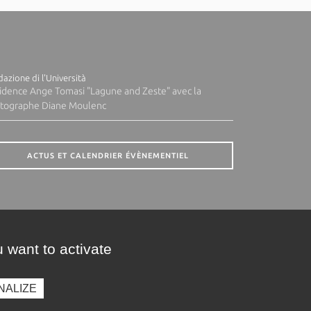
azione di l'Università
idence Ange Tomasi "Lagune and Zeste" avec la
tographe Diane Moulenc
ACTUS ET CALENDRIER ÉVÈNEMENTIEL
 want to activate
NALIZE
presse
Photothèque
Recrutement
Marchés publics